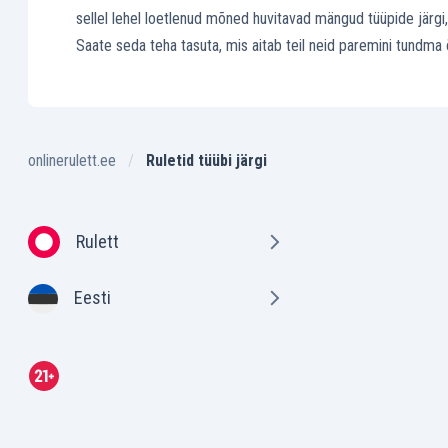
sellel lehel loetlenud mõned huvitavad mängud tüüpide järgi,
Saate seda teha tasuta, mis aitab teil neid paremini tundma 
onlinerulett.ee
Ruletid tüübi järgi
Rulett
Eesti