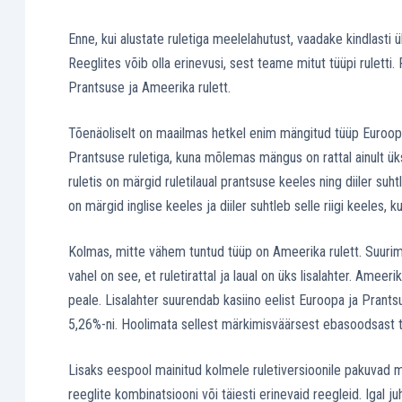
Enne, kui alustate ruletiga meelelahutust, vaadake kindlasti 
Reeglites võib olla erinevusi, sest teame mitut tüüpi ruletti
Prantsuse ja Ameerika rulett.
Tõenäoliselt on maailmas hetkel enim mängitud tüüp Euroopa
Prantsuse ruletiga, kuna mõlemas mängus on rattal ainult üks 
ruletis on märgid ruletilaual prantsuse keeles ning diiler suh
on märgid inglise keeles ja diiler suhtleb selle riigi keeles,
Kolmas, mitte vähem tuntud tüüp on Ameerika rulett. Suurim 
vahel on see, et ruletirattal ja laual on üks lisalahter. Ameer
peale. Lisalahter suurendab kasiino eelist Euroopa ja Prants
5,26%-ni. Hoolimata sellest märkimisväärsest ebasoodsast ti
Lisaks eespool mainitud kolmele ruletiversioonile pakuvad mõn
reeglite kombinatsiooni või täiesti erinevaid reegleid. Igal j