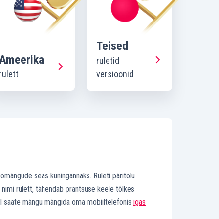
Teised
Ameerika
ruletid
rulett
versioonid
inomängude seas kuningannaks. Ruleti päritolu
 nimi rulett, tähendab prantsuse keele tõlkes
äeval saate mängu mängida oma mobiiltelefonis
igas