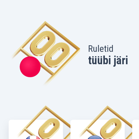
Ruletid
tüübi järi