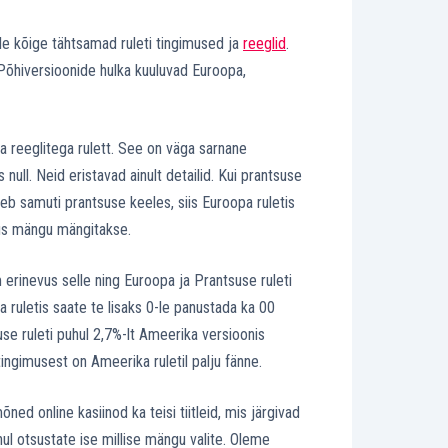
üle kõige tähtsamad ruleti tingimused ja
reeglid
.
. Põhiversioonide hulka kuuluvad Euroopa,
 reeglitega rulett. See on väga sarnane
null. Neid eristavad ainult detailid. Kui prantsuse
tleb samuti prantsuse keeles, siis Euroopa ruletis
 kus mängu mängitakse.
erinevus selle ning Euroopa ja Prantsuse ruleti
ika ruletis saate te lisaks 0-le panustada ka 00
use ruleti puhul 2,7%-lt Ameerika versioonis
ngimusest on Ameerika ruletil palju fänne.
ed online kasiinod ka teisi tiitleid, mis järgivad
uhul otsustate ise millise mängu valite. Oleme