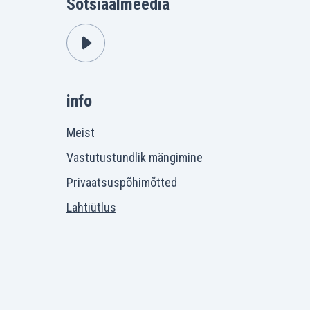
Sotsiaalmeedia
info
Meist
Vastutustundlik mängimine
Privaatsuspõhimõtted
Lahtiütlus