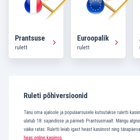
Prantsuse
Euroopalik
rulett
rulett
Ruleti põhiversioonid
Tänu oma ajaloole ja populaarsusele kutsutakse ruletti kasi
ulatub 18. sajandisse ja pärineb Prantsusmaalt. Mängu algne
väike ratas. Ruletti leiab igast heast kasiinost ning tänap
heas online kasiinos
.