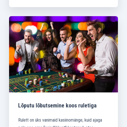
Lõputu lõbutsemine koos ruletiga
Rulett on üks vanimaid kasiinomänge, kuid ajaga