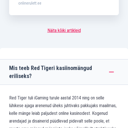
onlinerulett.ee
Näita kõiki artikleid
Mis teeb Red Tigeri kasiinomängud
eriliseks?
Red Tiger tuli iGaming turule aastal 2014 ning on selle
lühikese ajaga arenenud üheks juhtivaks pakkujaks maailmas,
kelle mänge leiab paljudest online kasiinodest. Kogenud
arendajad ja disainerid püüdlevad pidevalt selle poole, et