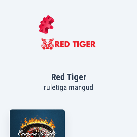
Red Tiger
ruletiga mängud