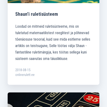
Shaun’i ruletisüsteem
Loodud on mitmeid ruletisüsteeme, mis on
tuletatud matemaatilistest reeglitest ja põhinevad
tõenäosuse teoorial, kuid see mida esitleme selles
artiklis on teistsugune, Selle töötas välja Shaun -
fantastiline ruletimängija, kes töötas sellega kuni
süsteem saavutas oma täiuslikkuse.
2018-08-15
onlinerulett.ee