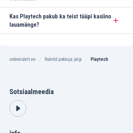
Kas Playtech pakub ka teist tüüpi kasiino
lauamänge?
onlinerulett.ee
Ruletid pakkuja järgi
Playtech
Sotsiaalmeedia