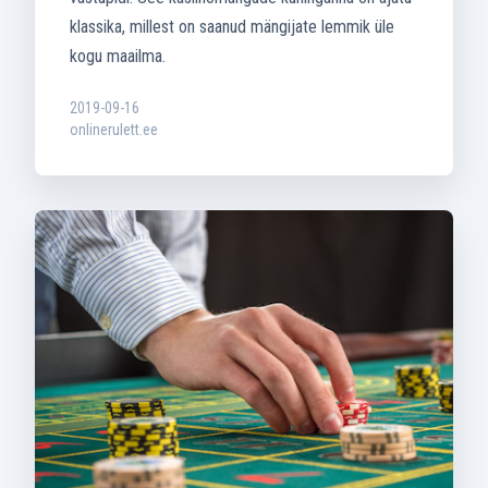
klassika, millest on saanud mängijate lemmik üle
kogu maailma.
2019-09-16
onlinerulett.ee