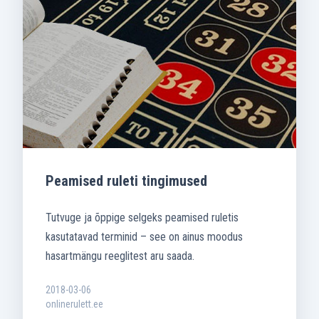
Peamised ruleti tingimused
Tutvuge ja õppige selgeks peamised ruletis
kasutatavad terminid – see on ainus moodus
hasartmängu reeglitest aru saada.
2018-03-06
onlinerulett.ee