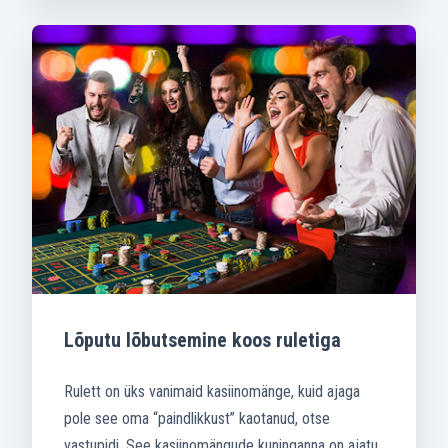
Lõputu lõbutsemine koos ruletiga
Rulett on üks vanimaid kasiinomänge, kuid ajaga
pole see oma “paindlikkust” kaotanud, otse
vastupidi. See kasiinomängude kuninganna on ajatu