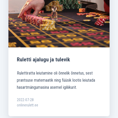
Ruletti ajalugu ja tulevik
Rulettiratta leiutamine oli õnnelik õnnetus, sest
prantsuse matemaatik ning füüsik lootis leiutada
hasartmängumasina asemel igiliikurit.
2022-07-28
onlinerulett.ee