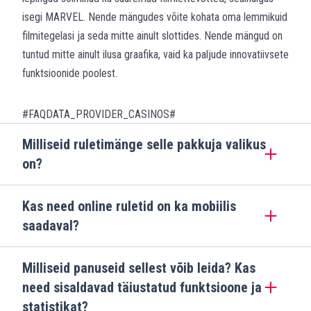
isegi MARVEL. Nende mängudes võite kohata oma lemmikuid
filmitegelasi ja seda mitte ainult slottides. Nende mängud on
tuntud mitte ainult ilusa graafika, vaid ka paljude innovatiivsete
funktsioonide poolest.
#FAQDATA_PROVIDER_CASINOS#
Milliseid ruletimänge selle pakkuja valikus
on?
Kas need online ruletid on ka mobiilis
saadaval?
Milliseid panuseid sellest võib leida? Kas
need sisaldavad täiustatud funktsioone ja
statistikat?