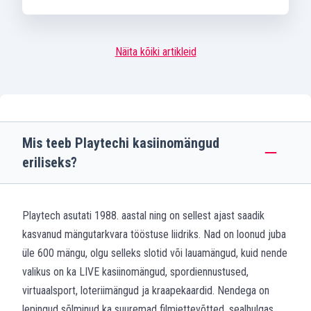
Näita kõiki artikleid
Mis teeb Playtechi kasiinomängud
eriliseks?
Playtech asutati 1988. aastal ning on sellest ajast saadik
kasvanud mängutarkvara tööstuse liidriks. Nad on loonud juba
üle 600 mängu, olgu selleks slotid või lauamängud, kuid nende
valikus on ka LIVE kasiinomängud, spordiennustused,
virtuaalsport, loteriimängud ja kraapekaardid. Nendega on
lepingud sõlminud ka suuremad filmiettevõtted, sealhulgas