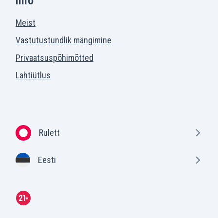
info
Meist
Vastutustundlik mängimine
Privaatsuspõhimõtted
Lahtiütlus
Rulett
Eesti